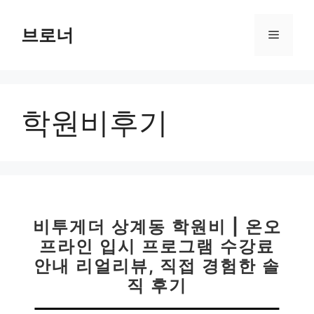
컨
텐
브로너
메
츠
로
뉴
건
너
학원비후기
뛰
기
비투게더 상계동 학원비 | 온오
프라인 입시 프로그램 수강료
안내 리얼리뷰, 직접 경험한 솔
직 후기