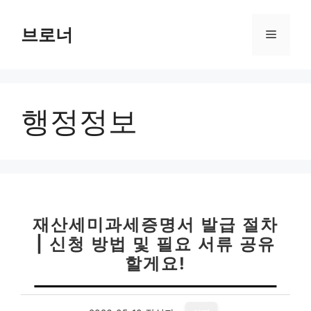
컨
텐
브로너
메
츠
로
뉴
건
너
행정정보
뛰
기
재산세미과세증명서 발급 절차
| 신청 방법 및 필요 서류 공유
할게요!