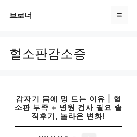
컨
텐
브로너
메
츠
로
뉴
건
너
혈소판감소증
뛰
기
갑자기 몸에 멍 드는 이유 | 혈
소판 부족 + 병원 검사 필요 솔
직후기, 놀라운 변화!