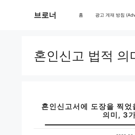
컨
텐
브로너
홈
광고 게재 방침 (Adver
츠
로
건
너
뛰
혼인신고 법적 의
기
혼인신고서에 도장을 찍었을
의미, 3