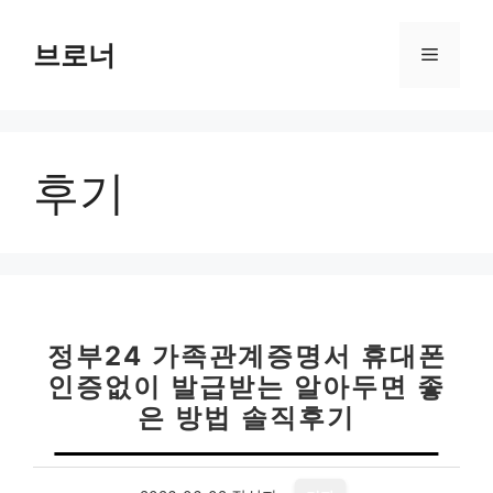
컨
텐
브로너
메
츠
로
뉴
건
너
후기
뛰
기
정부24 가족관계증명서 휴대폰
인증없이 발급받는 알아두면 좋
은 방법 솔직후기