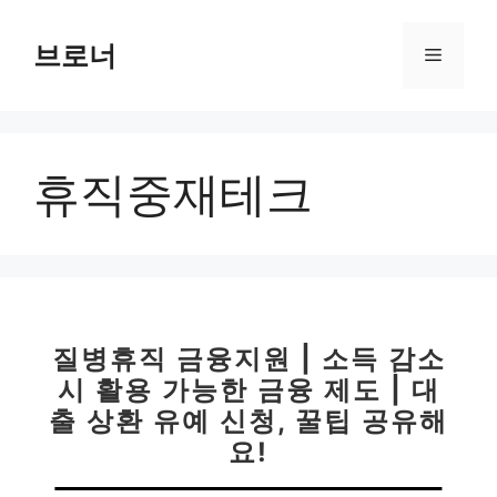
컨
텐
브로너
메
츠
로
뉴
건
너
휴직중재테크
뛰
기
질병휴직 금융지원 | 소득 감소
시 활용 가능한 금융 제도 | 대
출 상환 유예 신청, 꿀팁 공유해
요!