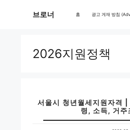
컨
텐
브로너
홈
광고 게재 방침 (Adver
츠
로
건
너
뛰
2026지원정책
기
서울시 청년월세지원자격 | 
령, 소득, 거