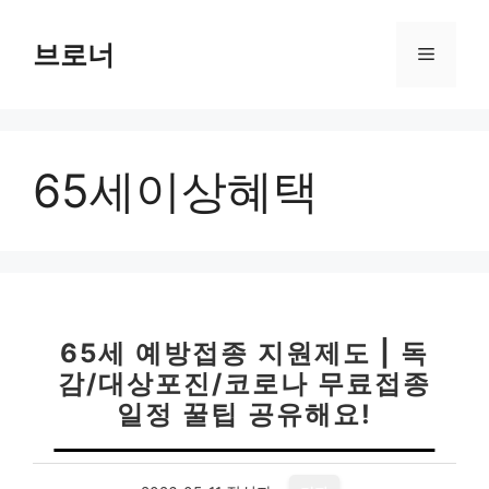
컨
텐
브로너
메
츠
로
뉴
건
너
65세이상혜택
뛰
기
65세 예방접종 지원제도 | 독
감/대상포진/코로나 무료접종
일정 꿀팁 공유해요!