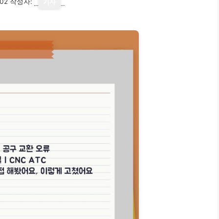
02
작성자:
기자