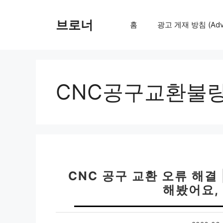
컨
텐
브로너
홈
광고 게재 방침 (Adver
츠
로
건
너
뛰
CNC공구교환불
기
CNC 공구 교환 오류 해결 
해봤어요,