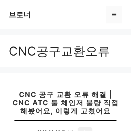
컨
텐
브로너
메
츠
로
뉴
건
너
CNC공구교환오류
뛰
기
CNC 공구 교환 오류 해결 |
CNC ATC 툴 체인저 불량 직접
해봤어요, 이렇게 고쳤어요