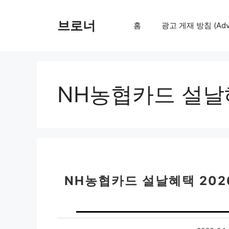
컨
텐
브로너
홈
광고 게재 방침 (Adver
츠
로
건
너
뛰
NH농협카드 설날혜
기
NH농협카드 설날혜택 2026