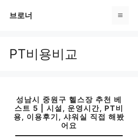
컨
텐
브로너
메
츠
로
뉴
건
너
PT비용비교
뛰
기
성남시 중원구 헬스장 추천 베
스트 5 | 시설, 운영시간, PT비
용, 이용후기, 샤워실 직접 해봤
어요