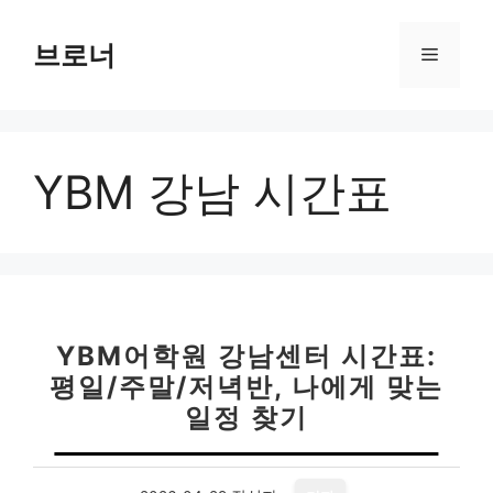
컨
텐
브로너
메
츠
로
뉴
건
너
YBM 강남 시간표
뛰
기
YBM어학원 강남센터 시간표:
평일/주말/저녁반, 나에게 맞는
일정 찾기